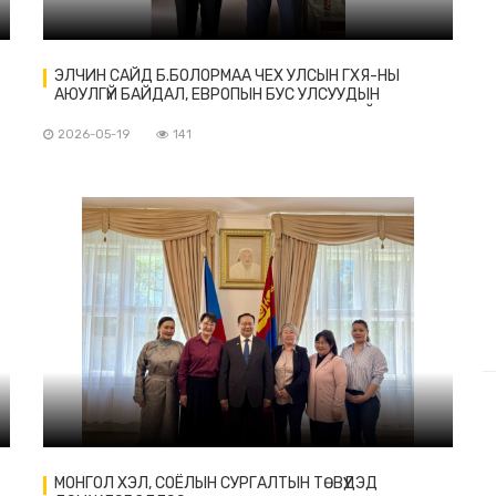
ЭЛЧИН САЙД Б.БОЛОРМАА ЧЕХ УЛСЫН ГХЯ-НЫ
АЮУЛГҮЙ БАЙДАЛ, ЕВРОПЫН БУС УЛСУУДЫН
АСУУДАЛ ХАРИУЦСАН ТЭРГҮҮН ЗАХИРАЛТАЙ УУЛЗАВ
2026-05-19
141
МОНГОЛ ХЭЛ, СОЁЛЫН СУРГАЛТЫН ТӨВҮҮДЭД