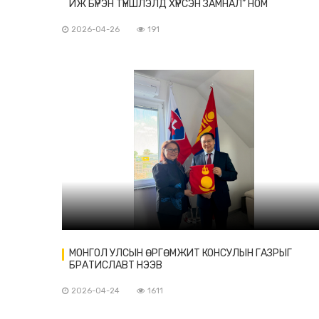
ИЖ БҮРЭН ТҮНШЛЭЛД ХҮРСЭН ЗАМНАЛ” НОМ
ХЭВЛЭГДЭВ
2026-04-26
191
МОНГОЛ УЛСЫН ӨРГӨМЖИТ КОНСУЛЫН ГАЗРЫГ
БРАТИСЛАВТ НЭЭВ
2026-04-24
1611