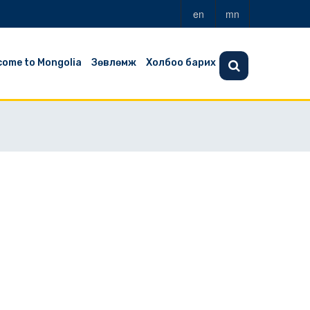
en
mn
come to Mongolia
Зөвлөмж
Холбоо барих