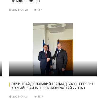
ДЭМЖЛЭГ ҮЗҮҮЛЛЭЭ
2026-04-25
187
ЭЛЧИН САЙД СЛОВАКИЙН ГАДААД БОЛОН ЕВРОПЫН
ХЭРГИЙН ЯАМНЫ ТЭРГҮҮН ЗАХИРАЛТАЙ УУЛЗАВ
2026-04-24
1577