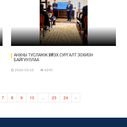
АНХНЫ ТУСЛАМЖ ҮЗҮҮЛЭХ СУРГАЛТ ЗОХИОН
БАЙГУУЛЛАА
2026-03-23
4290
7
8
9
10
...
23
24
›