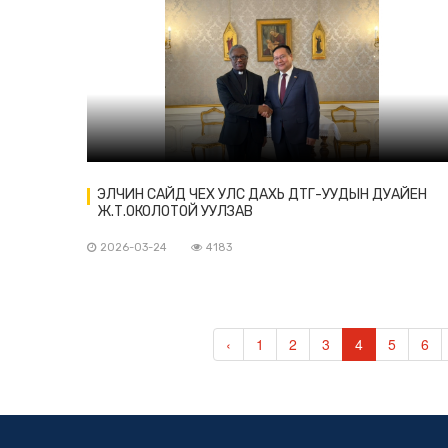
ЭЛЧИН САЙД ЧЕХ УЛС ДАХЬ ДТГ-УУДЫН ДУАЙЕН
Ж.Т.ОКОЛОТОЙ УУЛЗАВ
2026-03-24
4183
‹
1
2
3
4
5
6