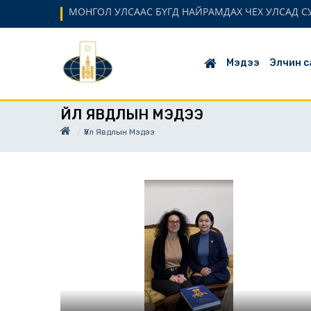
МОНГОЛ УЛСААС БҮГД НАЙРАМДАХ ЧЕХ УЛСАД 
Мэдээ
Элчин с
ҮЙЛ ЯВДЛЫН МЭДЭЭ
Үйл Явдлын Мэдээ