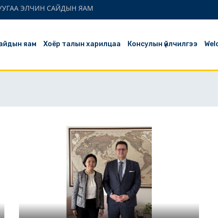
СУУГАА ЭЛЧИН САЙДЫН ЯАМ
айдын яам
Хоёр талын харилцаа
Консулын үйлчилгээ
Wel