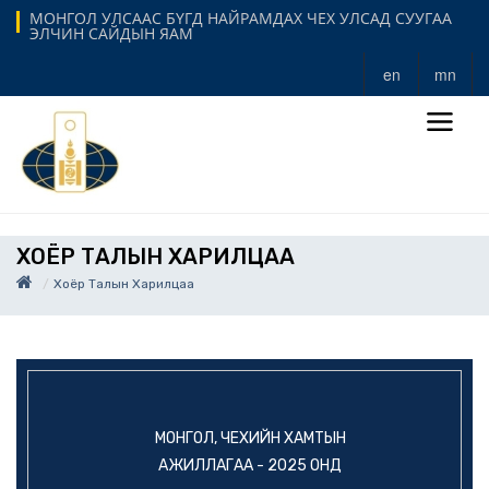
МОНГОЛ УЛСААС БҮГД НАЙРАМДАХ ЧЕХ УЛСАД СУУГАА
ЭЛЧИН САЙДЫН ЯАМ
en
mn
ХОЁР ТАЛЫН ХАРИЛЦАА
Хоёр Талын Харилцаа
МОНГОЛ, ЧЕХИЙН ХАМТЫН
АЖИЛЛАГАА - 2025 ОНД