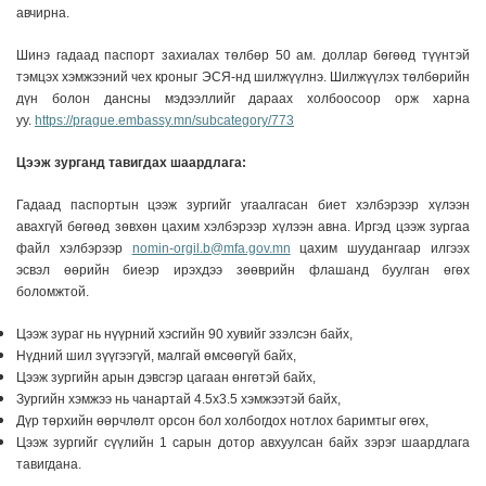
авчирна.
Шинэ гадаад паспорт захиалах төлбөр 50 ам. доллар бөгөөд түүнтэй
тэмцэх хэмжээний чех кроныг ЭСЯ-нд шилжүүлнэ. Шилжүүлэх төлбөрийн
дүн болон дансны мэдээллийг дараах холбоосоор орж харна
уу.
https://prague.embassy.mn/subcategory/773
Цээж зурганд тавигдах шаардлага:
Гадаад паспортын цээж зургийг угаалгасан биет хэлбэрээр хүлээн
авахгүй бөгөөд зөвхөн цахим хэлбэрээр хүлээн авна. Иргэд цээж зургаа
файл хэлбэрээр
nomin-orgil.b@mfa.gov.mn
цахим шуудангаар илгээх
эсвэл өөрийн биеэр ирэхдээ зөөврийн флашанд буулган өгөх
боломжтой.
Цээж зураг нь нүүрний хэсгийн 90 хувийг эзэлсэн байх,
Нүдний шил зүүгээгүй, малгай өмсөөгүй байх,
Цээж зургийн арын дэвсгэр цагаан өнгөтэй байх,
Зургийн хэмжээ нь чанартай 4.5х3.5 хэмжээтэй байх,
Дүр төрхийн өөрчлөлт орсон бол холбогдох нотлох баримтыг өгөх,
Цээж зургийг сүүлийн 1 сарын дотор авхуулсан байх зэрэг шаардлага
тавигдана.