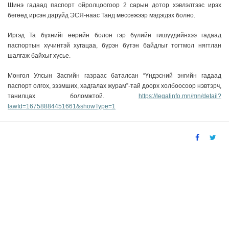
Шинэ гадаад паспорт ойролцоогоор 2 сарын дотор хэвлэлтээс ирэх
бөгөөд ирсэн даруйд ЭСЯ-наас Танд мессежээр мэдэгдэх болно.
Иргэд Та бүхнийг өөрийн болон гэр бүлийн гишүүдийнхээ гадаад
паспортын хүчинтэй хугацаа, бүрэн бүтэн байдлыг тогтмол нягтлан
шалгаж байхыг хүсье.
Монгол Улсын Засгийн газраас баталсан “Үндэсний энгийн гадаад
паспорт олгох, эзэмших, хадгалах журам”-
тай доорх холбоосоор нэвтэрч,
танилцах боломжтой.
https://legalinfo.mn/mn/detail?
lawId=16758884451661&showType=1