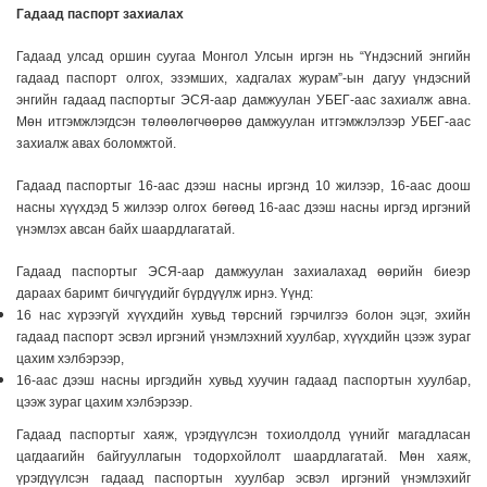
Гадаад паспорт захиалах
Гадаад улсад оршин суугаа Монгол Улсын иргэн нь “Үндэсний энгийн
гадаад паспорт олгох, эзэмших, хадгалах журам”-
ын дагуу үндэсний
энгийн гадаад паспортыг ЭСЯ-аар дамжуулан УБЕГ-аас захиалж авна.
Мөн итгэмжлэгдсэн төлөөлөгчөөрөө дамжуулан итгэмжлэлээр УБЕГ-аас
захиалж авах боломжтой.
Гадаад паспортыг 16-аас дээш насны иргэнд 10 жилээр, 16-аас доош
насны хүүхдэд 5 жилээр олгох бөгөөд 16-аас дээш насны иргэд иргэний
үнэмлэх авсан байх шаардлагатай.
Гадаад паспортыг ЭСЯ-аар дамжуулан захиалахад өөрийн биеэр
дараах баримт бичгүүдийг бүрдүүлж ирнэ. Үүнд:
16 нас хүрээгүй хүүхдийн хувьд төрсний гэрчилгээ болон эцэг, эхийн
гадаад паспорт эсвэл иргэний үнэмлэхний хуулбар, хүүхдийн цээж зураг
цахим хэлбэрээр,
16-аас дээш насны иргэдийн хувьд хуучин гадаад паспортын хуулбар,
цээж зураг цахим хэлбэрээр.
Гадаад паспортыг хаяж, үрэгдүүлсэн тохиолдолд үүнийг
магадласан
цагдаагийн байгууллагын тодорхойлолт шаардлагатай. Мөн хаяж,
үрэгдүүлсэн гадаад паспортын хуулбар эсвэл иргэний үнэмлэхийг