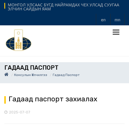
МОНГОЛ УЛСААС БҮГД НАЙРАМДАХ ЧЕХ УЛСАД СУУГАА
ЭЛЧИН САЙДЫН ЯАМ
en
mn
ГАДААД ПАСПОРТ
Консулын Үйлчилгээ
Гадаад Паспорт
Гадаад паспорт захиалах
2025-07-07