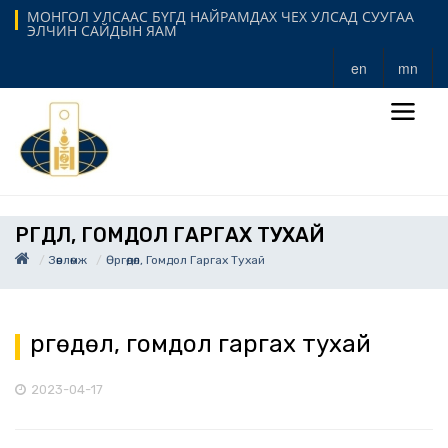
МОНГОЛ УЛСААС БҮГД НАЙРАМДАХ ЧЕХ УЛСАД СУУГАА
ЭЛЧИН САЙДЫН ЯАМ
en
mn
ӨРГӨДӨЛ, ГОМДОЛ ГАРГАХ ТУХАЙ
Зөвлөмж
Өргөдөл, Гомдол Гаргах Тухай
Өргөдөл, гомдол гаргах тухай
2023-04-17