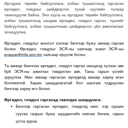
Иргэдээс төрийн байгууллага, албан тушаалтанд гаргасан
өргөдөл, гомдлыг шийдвэрлэх тухай хуулийн талаар
танилцуулж байна.
Энэ хууль нь иргэдээс төрийн байгууллага,
албан тушаалтанд хандаж өргөдөл, гомдол гаргах, түүнийг
байгууллага, албан тушаалтнаас шийдвэрлэх үйл ажиллагааг
зохицуулна.
Өргөдөл, гомдлыг
монгол
хэлээр бичгээр буюу амаар гарга
ж
болно. Өргөдөл, гомдлыг ЭСЯ-ны хаягаар эсвэл ЭСЯ-ны
prague@mfa.gov.mn
хаягаар ирүүлж болно.
Та а
маар биечлэн өргөдөл, гомд
о
л гарга
х нөхцөлд хүлээн авч
буй ЭСЯ-ны ажилтан
тэмдэглэн авч,
Таны
гарын үсгийг
зуруулна.
Мөн амаар гаргасан өргөдөлд амаар хариу өгөх
боломжтой. Харин
шаардлагатай бол шалгаж тодруулан
бичгээр хариу өгч болно.
Өргөдөл, гомдол гаргахад тавигдах шаардлага:
Бичгээр гаргасан өргөдөл, гомдолд овог, нэр оршин
суугаа газрын буюу шуудангийн хаягаа бичиж, гарын
үсгээ зурна.