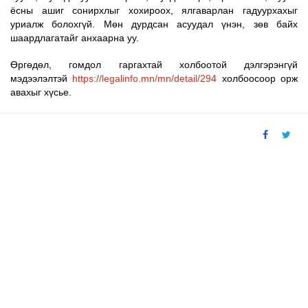
ёсны ашиг сонирхлыг хохироох, ялгаварлан гадуурхахыг
уриал
ж
болохгүй.
Мөн дурдсан асуудал үнэн, зөв байх
шаардлагатайг анхаарна уу.
Өргөдөл, гомдол гаргахтай холбоотой дэлгэрэнгүй
мэдээлэлтэй
https://legalinfo.mn/mn/detail/294
холбоосоор орж
авахыг хүсье.