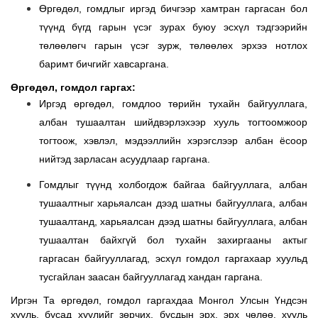
Өргөдөл, гомдлыг иргэд бичгээр хамтран гаргасан бол
түүнд бүгд гарын үсэг зурах буюу эсхүл тэдгээрийн
төлөөлөгч гарын үсэг зурж, төлөөлөх эрхээ нотлох
баримт бичгийг хавсаргана.
Өргөдөл, гомдол гаргах:
Иргэд өргөдөл, гомдлоо төрийн тухайн байгууллага,
албан тушаалтан шийдвэрлэхээр хууль тогтоомжоор
тогтоож, хэвлэл, мэдээллийн хэрэгслээр албан ёсоор
нийтэд зарласан асуудлаар гаргана.
Гомдлыг түүнд холбогдож байгаа байгууллага, албан
тушаалтныг харьяалсан дээд шатны байгууллага, албан
тушаалтанд, харьяалсан дээд шатны байгууллага, албан
тушаалтан байхгүй бол тухайн захиргааны актыг
гаргасан байгууллагад, эсхүл гомдол гаргахаар хуульд
тусгайлан заасан байгууллагад
хандан
гаргана.
Иргэн Та ө
ргөдөл, гомдол гарга
хдаа Монгол Улсын
Үндсэн
хууль, бусад хуулийг зөрчих, бусдын эрх, эрх чөлөө, хууль