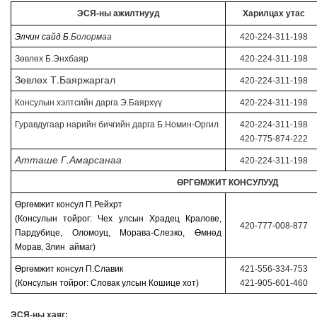
ЭСЯ-ны ажилтнууд
Харилцах утас
Элчин сайд Б
.Болормаа
420-224-311-198
Зөвлөх
Б.Энхбаяр
420-224-311-198
Зөвлөх Т.Баяржаргал
420-224-311-198
Консулын хэлтсийн дарга Э.Баярхүү
420-224-311-198
Гуравдугаар нарийн бичгийн дарга Б.Номин-Оргил
420-224-311-198
420-775-874-222
Атташе Г.Амарсанаа
420-224-311-198
ӨРГӨМЖИТ КОНСУЛУУД
Өргөмжит консул
П.Рейхрт
(Консулын тойрог:
Чех улсын
Храдец Кралове,
420-777-008-877
Пардубице, Оломоуц, Морава-Слезко, Өмнөд
Морав, Злин аймаг
)
Өргөмжит консул
П.Славик
421-556-334-753
(Консулын тойрог:
Словак улсын
Кошице хот
)
421-905-601-460
ЭСЯ-ны хаяг: