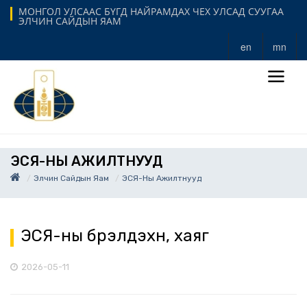
МОНГОЛ УЛСААС БҮГД НАЙРАМДАХ ЧЕХ УЛСАД СУУГАА
ЭЛЧИН САЙДЫН ЯАМ
en
mn
ЭСЯ-НЫ АЖИЛТНУУД
Элчин Сайдын Яам
ЭСЯ-Ны Ажилтнууд
ЭСЯ-ны бүрэлдэхүүн, хаяг
2026-05-11