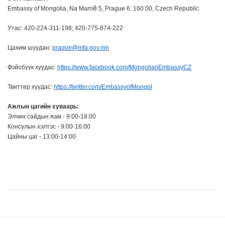
ě
Embassy of Mongolia, Na Marn
5, Prague 6, 160 00, Czech Republic
Утас:
420-224-311-198;
420-775-874-222
Цахим шуудан:
prague@mfa.gov.mn
Фэйсбүүк хуудас:
https://www.facebook.com/MongolianEmbassyCZ
Твиттер хуудас:
https://twitter.com/EmbassyofMongol
Ажлын цагийн хуваарь:
Элчин сайдын яам - 9:00-18:00
Консулын хэлтэс - 9:00-16:00
Цайны цаг - 13:00-14:00