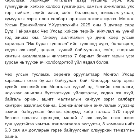
харилцаа, харилцан итгэлцэл дээд түвшинд хүрч, ард
түмнүүдийн хэлхээ холбоо гүнзгийрэн, хамтын ажиллагаа улс
төр, нийгэм, эдийн засаг, соёл, боловсрол, шинжлэх ухаан,
хүмүүнлэг зэрэг олон салбарт өргөжин хөгжиж ирлээ. Монгол
Улсын Ерөнхийлөгч У.Хүрэлсүхийн 2025 оны 3 дугаар сард
Бүгд Найрамдах Чех Улсад хийсэн төрийн айлчлал нь үүний
тод жишээ юм. Энэхүү айлчлалын үр дүнд хоёр улсын
харилцаа "Иж бүрэн түншлэл"-ийн түвшинд хүрч, боловсрол,
хөдөө аж ахуй, цагдаа, хүчний байгууллага, соёл, спортын
хамтын ажиллагааны чиглэлээр 7 баримт бичигт гарын үсэг
зурсан нь түүхэн ач холбогдолтой үйл явдал болов.
Чех улсын тусламж, хөрөнгө оруулалтаар Монгол Улсад
хэрэгжсэн олон бүтээн байгуулалт бий. Өнөөдөр хоёр орны
хувийн хэвшлийнхэн Монголын түүхий эд, Чехийн технологи,
ноу-хауг ашиглан бүтээгдэхүүн үйлдвэрлэх, хөдөө аж ахуй,
байгаль орчин, ашигт малтмалын хайгуул зэрэг салбарт
хамтран ажиллаж байна. Ерөнхийлөгчийн айлчлалын хүрээнд
зохион байгуулсан бизнес форумд хоёр талаас 170 гаруй
бизнес эрхлэгч оролцож, манай 7 аж ахуйн нэгж шинэ
түншүүдтэйгээ хамтын ажиллагаагаа эхлүүлэн, 3 компани нийт
6.3 сая ам.долларын гэрээ байгуулсныг олзуурхан тэмдэглэж
байна.