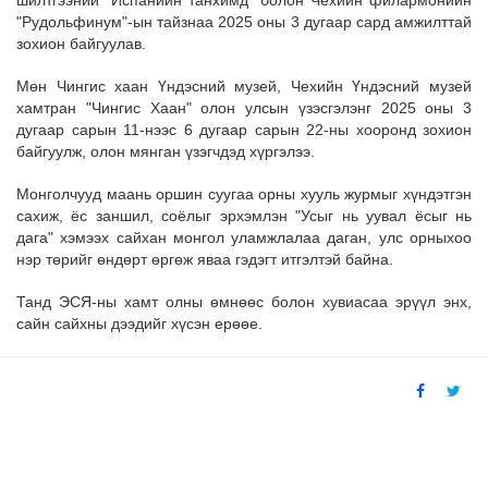
шилтгээний "Испанийн танхимд" болон Чехийн филармонийн
"Рудольфинум"-ын тайзнаа 2025 оны 3 дугаар сард амжилттай
зохион байгуулав.
Мөн Чингис хаан Үндэсний музей, Чехийн Үндэсний музей
хамтран "Чингис Хаан" олон улсын үзэсгэлэнг 2025 оны 3
дугаар сарын 11-нээс 6 дугаар сарын 22-ны хооронд зохион
байгуулж, олон мянган үзэгчдэд хүргэлээ.
Монголчууд маань оршин суугаа орны хууль журмыг хүндэтгэн
сахиж, ёс заншил, соёлыг эрхэмлэн "Усыг нь уувал ёсыг нь
дага" хэмээх сайхан монгол уламжлалаа даган, улс орныхоо
нэр төрийг өндөрт өргөж яваа гэдэгт итгэлтэй байна.
Танд ЭСЯ-ны хамт олны өмнөөс болон хувиасаа эрүүл энх,
сайн сайхны дээдийг хүсэн ерөөе.