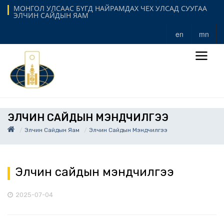
МОНГОЛ УЛСААС БҮГД НАЙРАМДАХ ЧЕХ УЛСАД СУУГАА
ЭЛЧИН САЙДЫН ЯАМ
en
mn
ЭЛЧИН САЙДЫН МЭНДЧИЛГЭЭ
Элчин Сайдын Яам
Элчин Сайдын Мэндчилгээ
Элчин сайдын мэндчилгээ
2025-07-04