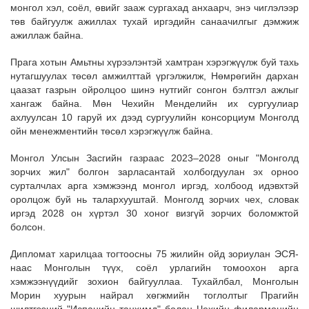
монгол хэл, соёл, өвийг зааж сургахад анхаарч, энэ чиглэлээр
төв байгуулж ажиллах тухай иргэдийн санаачилгыг дэмжиж
ажиллаж байна.
Прага хотын Амьтны хүрээлэнтэй хамтран хэрэгжүүлж буй тахь
нутагшуулах төсөл амжилттай үргэлжилж, Нөмрөгийн дархан
цаазат газрын ойролцоо шинэ нутгийг сонгон бэлтгэл ажлыг
хангаж байна. Мөн Чехийн Менделийн их сургуулиар
ахлуулсан 10 гаруй их дээд сургуулийн консорциум Монголд
ойн менежментийн төсөл хэрэгжүүлж байна.
Монгол Улсын Засгийн газраас 2023–2028 оныг "Монголд
зорчих жил" болгон зарласантай холбогдуулан эх орноо
сурталчлах арга хэмжээнд монгол иргэд, холбоод идэвхтэй
оролцож буй нь талархууштай.
Монголд зорчих чех, словак
иргэд 2028 он хүртэл 30 хоног визгүй зорчих боломжтой
болсон.
Дипломат харилцаа тогтоосны 75 жилийн ойд зориулан ЭСЯ-
наас Монголын түүх, соёл урлагийн томоохон арга
хэмжээнүүдийг зохион байгууллаа. Тухайлбал, Монголын
Морин хуурын найрал хөгжмийн тоглолтыг Прагийн