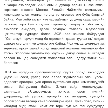
байгууллага, холбоодын үйл ажиллагааг дэмжихэд онцгой
анхаарч ажилладаг. 2023 оны 3 дугаар сарын 1-нээс эхлэн
хэрэгжиж эхэлсэн Монгол, Чехийн Нийгмийн хамгааллын
хэлэлцээр олон монгол иргэнд үр өгөөжөө өгч буйд баяртай
байна. Мөн хоёр талын хүч чармайлтын үр дүнд хөдөлмөрийн
гэрээгээр ирж буй иргэдийг сургалтад хамруулж, Чех улсад
ажиллаж амьдрах, дасан зохицох талаарх мэдээллийг
цэгцтэйгээр хүргэдэг болов. ЭСЯ-наас зохион байгуулдаг
"Сэтгэлзүйн эрүүл мэнд ба стрессийг даван туулах нь" сэдэвт
цуврал сургалт ч үр дүнгээ өгч байна. Чех улсад ажиллаж аж
төрөхөөр ирсэн манай иргэд үндэсний жолооны үнэмлэхээ Чех
Улсын жолооны үнэмлэхээр хуулийн дагуу сольж ашигладаг
болсон нь цаг, санхүүтэй холбоотой олон давуу талыг бий
болгосон.
ЭСЯ нь иргэдийн оролцоотойгоор суугаа оронд зохиогддог
үндэсний соёл, урлаг, зоог, аялал жуулчлалын олон улсын
өдөрлөгт оролцож, улс орноо сурталчлах арга хэмжээнүүдийг
зохион байгуулаад байна. Элчин сайд монголчуудын
ажилладаг үйлдвэрүүдээр зочилж, орон нутгийн
удирдлагуудтай уулзаж, иргэдийн аж амьдрал, хүүхдийн
боловсролын талаар санал солилцож ирэв. Тухайлбал, хилийн
чанадад эцэг, эхийн хамт аж төрж буй монгол хүүхдүүдэд