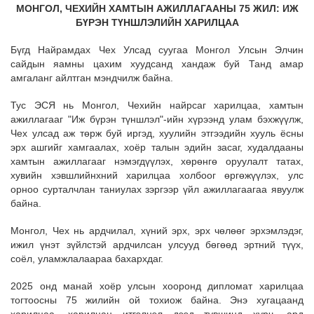
МОНГОЛ, ЧЕХИЙН ХАМТЫН АЖИЛЛАГААНЫ 75 ЖИЛ:
ИЖ
БҮРЭН ТҮНШЛЭЛИЙН ХАРИЛЦАА
Бүгд Найрамдах Чех Улсад суугаа Монгол Улсын Элчин
сайдын яамны цахим хуудсанд хандаж буй Танд амар
амгаланг айлтган мэндчилж байна.
Тус ЭСЯ нь Монгол, Чехийн найрсаг харилцаа, хамтын
ажиллагааг "Иж бүрэн түншлэл"-ийн хүрээнд улам бэхжүүлж,
Чех улсад аж төрж буй иргэд, хуулийн этгээдийн хууль ёсны
эрх ашгийг хамгаалах, хоёр талын эдийн засаг, худалдааны
хамтын ажиллагааг нэмэгдүүлэх, хөрөнгө оруулалт татах,
хувийн хэвшлийнхний харилцаа холбоог өргөжүүлэх, улс
орноо сурталчлан таниулах зэргээр үйл ажиллагаагаа явуулж
байна.
Монгол, Чех нь ардчилал, хүний эрх, эрх чөлөөг эрхэмлэдэг,
ижил үнэт зүйлстэй ардчилсан улсууд бөгөөд эртний түүх,
соёл, уламжлалаараа бахархдаг.
2025 онд манай хоёр улсын хооронд дипломат харилцаа
тогтоосны 75 жилийн ой тохиож байна. Энэ хугацаанд