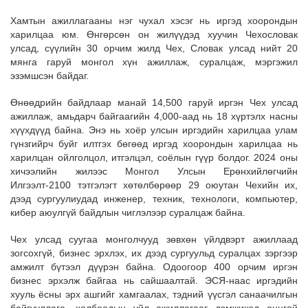
Хамтын ажиллагааны нэг чухал хэсэг нь иргэд хоорондын
харилцаа юм. Өнгөрсөн он жилүүдэд хуучин Чехословак
улсад, сүүлийн 30 орчим жилд Чех, Словак улсад нийт 20
мянга гаруй монгол хүн ажиллаж, суралцаж, мэргэжил
эзэмшсэн байдаг.
Өнөөдрийн байдлаар манай 14,500 гаруй иргэн Чех улсад
ажиллаж, амьдарч байгаагийн 4,000-аад нь 18 хүртэлх насны
хүүхдүүд байна. Энэ нь хоёр улсын иргэдийн харилцаа улам
гүнзгийрч буйг илтгэх бөгөөд иргэд хоорондын харилцаа нь
харилцан ойлголцол, итгэлцэл, соёлын гүүр болдог. 2024 оны
хичээлийн жилээс Монгол Улсын Ерөнхийлөгчийн
Илгээлт-2100 тэтгэлэгт хөтөлбөрөөр 29 оюутан Чехийн их,
дээд сургуулиудад инженер, техник, технологи, компьютер,
кибер аюулгүй байдлын чиглэлээр суралцаж байна.
Чех улсад суугаа монголчууд зөвхөн үйлдвэрт ажиллаад
зогсохгүй, бизнес эрхлэх, их дээд сургуульд суралцах зэргээр
амжилт бүтээл дүүрэн байна. Одоогоор 400 орчим иргэн
бизнес эрхэлж байгаа нь сайшаалтай. ЭСЯ-наас иргэдийн
хууль ёсны эрх ашгийг хамгаалах, тэдний үүсгэл санаачилгын