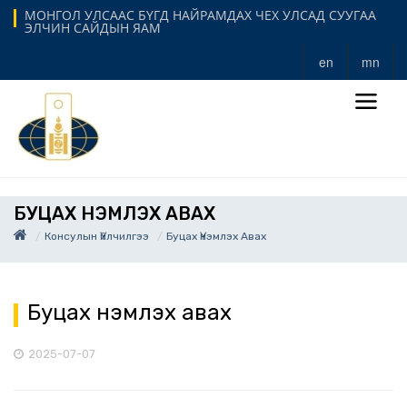
МОНГОЛ УЛСААС БҮГД НАЙРАМДАХ ЧЕХ УЛСАД СУУГАА
ЭЛЧИН САЙДЫН ЯАМ
en
mn
БУЦАХ ҮНЭМЛЭХ АВАХ
Консулын Үйлчилгээ
Буцах Үнэмлэх Авах
Буцах үнэмлэх авах
2025-07-07