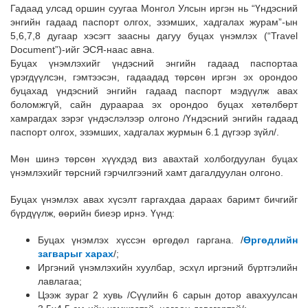
Гадаад улсад оршин суугаа Монгол Улсын иргэн нь “Үндэсний
энгийн гадаад паспорт олгох, эзэмших, хадгалах журам”-ын
5,6,7,8 дугаар хэсэгт заасны дагуу буцах үнэмлэх (“Travel
Document”)-ийг ЭСЯ-наас авна.
Буцах үнэмлэхийг үндэсний энгийн гадаад паспортаа
үрэгдүүлсэн, гэмтээсэн, гадаадад төрсөн иргэн эх орондоо
буцахад үндэсний энгийн гадаад паспорт мэдүүлж авах
боломжгүй, сайн дураараа эх орондоо буцах хөтөлбөрт
хамрагдах зэрэг үндэслэлээр олгоно /Үндэсний энгийн гадаад
паспорт олгох, эзэмших, хадгалах журмын 6.1 дүгээр зүйл/.
Мөн шинэ төрсөн хүүхдэд виз авахтай холбогдуулан буцах
үнэмлэхийг төрсний гэрчилгээний хамт дагалдуулан олгоно.
Буцах үнэмлэх авах хүсэлт гаргахдаа дараах баримт бичгийг
бүрдүүлж, өөрийн биеэр ирнэ.
Үүнд:
Буцах үнэмлэх хүссэн өргөдөл гаргана. /
Өргөдлийн
загварыг харах
/;
Иргэний үнэмлэхийн хуулбар, эсхүл иргэний бүртгэлийн
лавлагаа;
Цээж зураг 2 хувь /Сүүлийн 6 сарын дотор авахуулсан