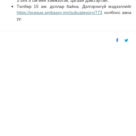
3.5х4.5 см-ийн хэмжээтэй, цагаан дэвсгэртэй/;
Төлбөр 15 ам. доллар байна. Дэлгэрэнгүй мэдээллийг
https://prague.embassy.mn/subcategory/773
холбоос авна
уу.