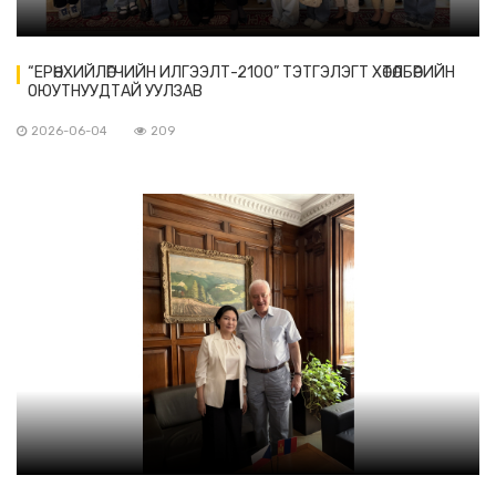
“ЕРӨНХИЙЛӨГЧИЙН ИЛГЭЭЛТ-2100” ТЭТГЭЛЭГТ ХӨТӨЛБӨРИЙН
ОЮУТНУУДТАЙ УУЛЗАВ
2026-06-04
209