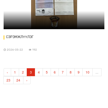
СЭРЭМЖЛҮҮЛЭГ
2026-05-22
192
‹
1
2
3
4
5
6
7
8
9
10
...
23
24
›