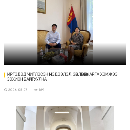
ИРГЭДЭД ЧИГЛЭСЭН МЭДЭЭЛЭЛ, ЗӨВЛӨГӨӨ ӨГӨХ АРГА ХЭМЖЭЭ
ЗОХИОН БАЙГУУЛНА
2026-05-27
169