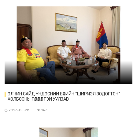
ЭЛЧИН САЙД ҮНДЭСНИЙ БӨХИЙН “ШИРМЭЛ ЗОДОГТОН”
ХОЛБООНЫ ТӨЛӨӨЛӨЛТЭЙ УУЛЗАВ
2026-05-28
147