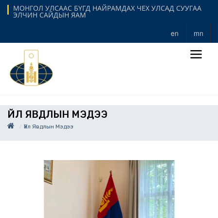
МОНГОЛ УЛСААС БҮГД НАЙРАМДАХ ЧЕХ УЛСАД СУУГАА
ЭЛЧИН САЙДЫН ЯАМ
en
mn
ҮЙЛ ЯВДЛЫН МЭДЭЭ
Үйл Явдлын Мэдээ