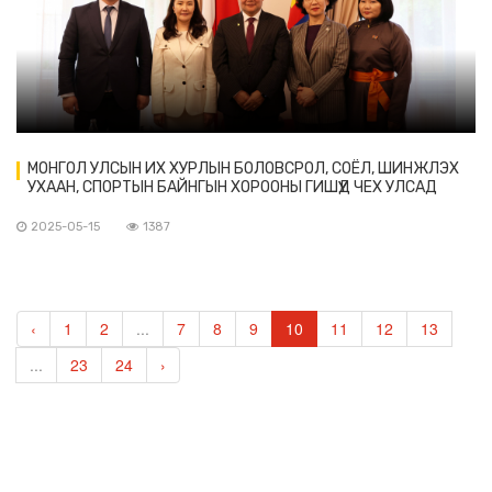
МОНГОЛ УЛСЫН ИХ ХУРЛЫН БОЛОВСРОЛ, СОЁЛ, ШИНЖЛЭХ
УХААН, СПОРТЫН БАЙНГЫН ХОРООНЫ ГИШҮҮД ЧЕХ УЛСАД
АЖИЛЛАВ
2025-05-15
1387
‹
1
2
...
7
8
9
10
11
12
13
...
23
24
›