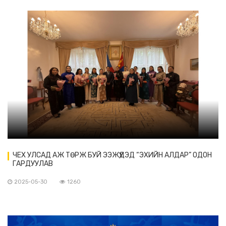
ЧЕХ УЛСАД АЖ ТӨРЖ БУЙ ЭЭЖҮҮДЭД “ЭХИЙН АЛДАР” ОДОН
ГАРДУУЛАВ
2025-05-30
1260