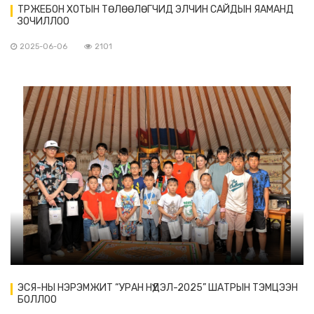
ТРЖЕБОН ХОТЫН ТӨЛӨӨЛӨГЧИД ЭЛЧИН САЙДЫН ЯАМАНД
ЗОЧИЛЛОО
2025-06-06
2101
ЭСЯ-НЫ НЭРЭМЖИТ “УРАН НҮҮДЭЛ-2025” ШАТРЫН ТЭМЦЭЭН
БОЛЛОО