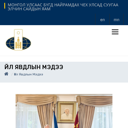
МОНГОЛ УЛСААС БҮГД НАЙРАМДАХ ЧЕХ УЛСАД СУУГАА
ЭЛЧИН САЙДЫН ЯАМ
en
mn
ҮЙЛ ЯВДЛЫН МЭДЭЭ
Үйл Явдлын Мэдээ