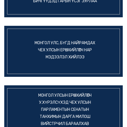
БИЧГҮҮДЭД ГАРЫН ҮСЭГ ЗУРЛАА
МОНГОЛ УЛС, БҮГД НАЙРАМДАХ
ЧЕХ УЛСЫН ЕРӨНХИЙЛӨГЧ НАР
МЭДЭЭЛЭЛ ХИЙЛЭЭ
МОНГОЛ УЛСЫН ЕРӨНХИЙЛӨГЧ
У.ХҮРЭЛСҮХЭД ЧЕХ УЛСЫН
ПАРЛАМЕНТЫН СЕНАТЫН
ТАНХИМЫН ДАРГА МИЛОШ
ВИЙСТРЧИЛ БАРААЛХАВ