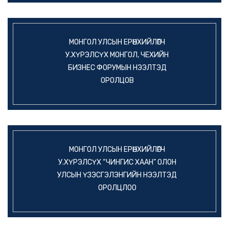
МОНГОЛ УЛСЫН ЕРӨНХИЙЛӨГЧ
У.ХҮРЭЛСҮХ МОНГОЛ, ЧЕХИЙН
БИЗНЕС ФОРУМЫН НЭЭЛТЭД
ОРОЛЦОВ
МОНГОЛ УЛСЫН ЕРӨНХИЙЛӨГЧ
У.ХҮРЭЛСҮХ “ЧИНГИС ХААН” ОЛОН
УЛСЫН ҮЗЭСГЭЛЭНГИЙН НЭЭЛТЭД
ОРОЛЦЛОО