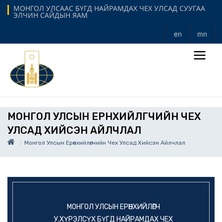
МОНГОЛ УЛСААС БҮГД НАЙРАМДАХ ЧЕХ УЛСАД СУУГАА
ЭЛЧИН САЙДЫН ЯАМ
en
mn
МОНГОЛ УЛСЫН ЕРӨНХИЙЛӨГЧИЙН ЧЕХ
УЛСАД ХИЙСЭН АЙЛЧЛАЛ
Монгол Улсын Ерөнхийлөгчийн Чех Улсад Хийсэн Айлчлал
МОНГОЛ УЛСЫН ЕРӨНХИЙЛӨГЧ
У.ХҮРЭЛСҮХ БҮГД НАЙРАМДАХ ЧЕХ