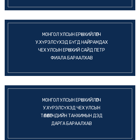
МОНГОЛ УЛСЫН ЕРӨНХИЙЛӨГЧ
У.ХҮРЭЛСҮХЭД БҮГД НАЙРАМДАХ
ЧЕХ УЛСЫН ЕРӨНХИЙ САЙД ПЕТР
ФИАЛА БАРААЛХАВ
МОНГОЛ УЛСЫН ЕРӨНХИЙЛӨГЧ
У.ХҮРЭЛСҮХЭД ЧЕХ УЛСЫН
ТӨЛӨӨЛӨГЧДИЙН ТАНХИМЫН ДЭД
ДАРГА БАРААЛХАВ