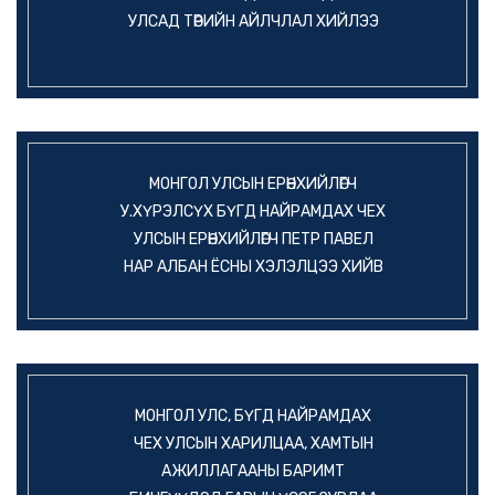
УЛСАД ТӨРИЙН АЙЛЧЛАЛ ХИЙЛЭЭ
МОНГОЛ УЛСЫН ЕРӨНХИЙЛӨГЧ
У.ХҮРЭЛСҮХ БҮГД НАЙРАМДАХ ЧЕХ
УЛСЫН ЕРӨНХИЙЛӨГЧ ПЕТР ПАВЕЛ
НАР АЛБАН ЁСНЫ ХЭЛЭЛЦЭЭ ХИЙВ
МОНГОЛ УЛС, БҮГД НАЙРАМДАХ
ЧЕХ УЛСЫН ХАРИЛЦАА, ХАМТЫН
АЖИЛЛАГААНЫ БАРИМТ