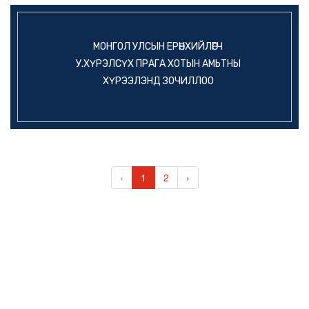
МОНГОЛ УЛСЫН ЕРӨНХИЙЛӨГЧ
У.ХҮРЭЛСҮХ ПРАГА ХОТЫН АМЬТНЫ
ХҮРЭЭЛЭНД ЗОЧИЛЛОО
‹
1
2
›