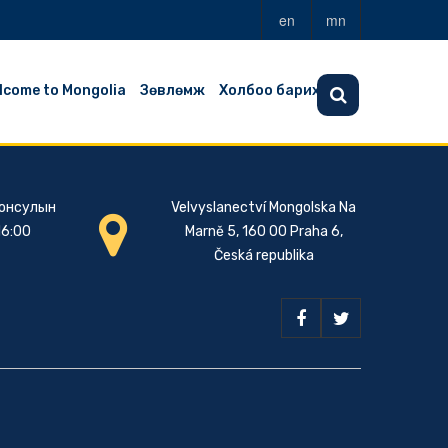
en
mn
lcome to Mongolia
Зөвлөмж
Холбоо барих
Консулын
Velvyslanectví Mongolska Na
16:00
Marně 5, 160 00 Praha 6,
Česká republika