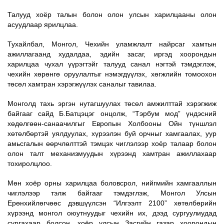
Талууд
хоёр талын болон олон улсын харилцааны олон
асуудлаар ярилцлаа.
Тухайлбал, Монгол, Чехийн уламжлалт найрсаг хамтын
ажиллагаанд худалдаа, эдийн засаг, иргэд хоорондын
харилцаа чухал үүрэгтэйг талууд санал нэгтэй тэмдэглэж,
чехийн хөрөнгө оруулалтыг нэмэгдүүлэх, хөгжлийн томоохон
төсөл хамтран хэрэгжүүлэх саналыг тавилаа.
Монголд тахь эргэн нутагшуулах төсөл амжилттай хэрэгжиж
байгааг сайд Б.Батцэцэг онцолж,
“Тэрбум мод”
үндэсний
хөдөлгөөн-
санаачилгыг
Европын Холбооны Ойн түншлэл
хөтөлбөр
тэй уялдуула
х,
хүрээлэн буй орчныг хамгаалах, уур
амьсгалын өөрчлөлттэй тэмцэх
чиглэлээр
хоёр тал
аар болон
олон
тал
т
механизмуудын хүрээнд
хамтран ажиллахаар
тохиролцлоо
.
Мөн хоёр орны харилцаа боловсрол, нийгмийн хамгааллын
чиглэлээр тэлж байгааг тэмдэглэж, Монгол Улсын
Ерөнхийлөгчөөс дэвшүүлсэн “Илгээлт 2100” хөтөлбөрийн
хүрээнд монгол оюутнуудыг чехийн их, дээд сургуулиудад
сургахаар болсон, хоёр улсын Засгийн газар хоорондын