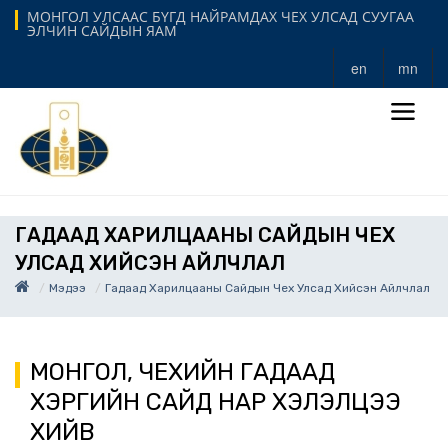
МОНГОЛ УЛСААС БҮГД НАЙРАМДАХ ЧЕХ УЛСАД СУУГАА
ЭЛЧИН САЙДЫН ЯАМ
en
mn
ГАДААД ХАРИЛЦААНЫ САЙДЫН ЧЕХ
УЛСАД ХИЙСЭН АЙЛЧЛАЛ
Мэдээ
Гадаад Харилцааны Сайдын Чех Улсад Хийсэн Айлчлал
МОНГОЛ, ЧЕХИЙН ГАДААД
ХЭРГИЙН САЙД НАР ХЭЛЭЛЦЭЭ
ХИЙВ