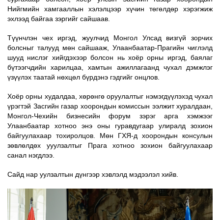
Нийгмийн хамгааллын хэлэлцээр хүчин төгөлдөр хэрэгжиж
эхлээд байгаа зэргийг сайшаав.
Түүнчлэн чех иргэд, жуулчид Монгол Улсад визгүй зорчих
болсныг талууд мөн сайшааж, Улаанбаатар-Прагийн чиглэлд
шууд нислэг хийгдэхээр болсон нь хоёр орны иргэд, баялаг
бүтээгчдийн харилцаа, хамтын ажиллагаанд чухал дэмжлэг
үзүүлэх таатай нөхцөл бүрдэнэ гэдгийг онцлов.
Хоёр орны худалдаа, хөрөнгө оруулалтыг нэмэгдүүлэхэд чухал
үрэгтэй Засгийн газар хоорондын комиссын ээлжит хуралдаан,
Монгол-Чехийн бизнесийн форум зэрэг арга хэмжээг
Улаанбаатар хотноо энэ оны гуравдугаар улиралд зохион
байгуулахаар тохиролцов. Мөн ГХЯ-д хоорондын консулын
зөвлөлдөх ууулзалтыг Прага хотноо зохион байгуулахаар
санал нэгдлээ
.
Сайд нар уулзалтын дүнгээр хэвлэлд мэдээлэл хийв.