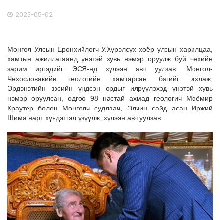
2025-05-02
Монгол Улсын Ерөнхийлөгч У.Хүрэлсүх хоёр улсын харилцаа,
хамтын ажиллагаанд үнэтэй хувь нэмэр оруулж буй чехийн
зарим иргэдийг ЭСЯ-нд хүлээн авч уулзав. Монгол-
Чехословакийн геологийн хамтарсан багийг ахлаж,
Эрдэнэтийн зэсийн үндсэн ордыг илрүүлэхэд үнэтэй хувь
нэмэр оруулсан, өдгөө 98 настай ахмад геологич Моёмир
Краутер болон Монголч судлаач, Элчин сайд асан Иржий
Шима нарт хүндэтгэл үзүүлж, хүлээн авч уулзав.