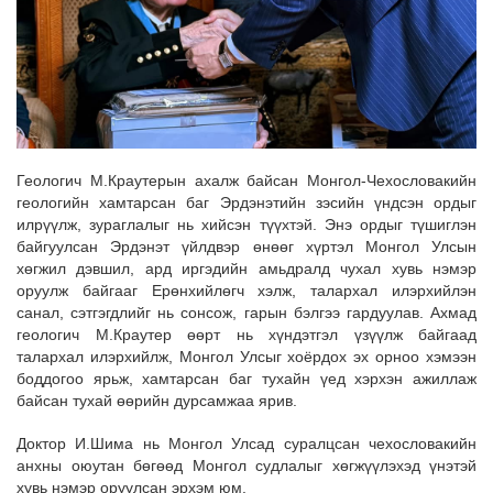
Геологич М.Краутерын ахалж байсан Монгол-Чехословакийн
геологийн хамтарсан баг Эрдэнэтийн зэсийн үндсэн ордыг
илрүүлж, зураглалыг нь хийсэн түүхтэй. Энэ ордыг түшиглэн
байгуулсан Эрдэнэт үйлдвэр өнөөг хүртэл Монгол Улсын
хөгжил дэвшил, ард иргэдийн амьдралд чухал хувь нэмэр
оруулж байгааг Ерөнхийлөгч хэлж, талархал илэрхийлэн
санал, сэтгэгдлийг нь сонсож, гарын бэлгээ гардуулав. Ахмад
геологич М.Краутер өөрт нь хүндэтгэл үзүүлж байгаад
талархал илэрхийлж,
Монгол Улсыг хоёрдох эх орноо хэмээн
боддогоо ярьж, хамтарсан баг тухайн үед хэрхэн ажиллаж
байсан тухай
өөрийн дурсамжаа ярив.
Доктор И.Шима нь Монгол Улсад суралцсан чехословакийн
анхны оюутан бөгөөд Монгол судлалыг хөгжүүлэхэд үнэтэй
хувь нэмэр оруулсан эрхэм юм.