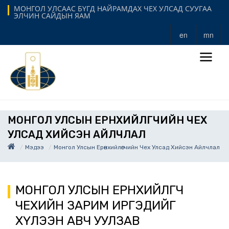
МОНГОЛ УЛСААС БҮГД НАЙРАМДАХ ЧЕХ УЛСАД СУУГАА
ЭЛЧИН САЙДЫН ЯАМ
en
mn
МОНГОЛ УЛСЫН ЕРӨНХИЙЛӨГЧИЙН ЧЕХ
УЛСАД ХИЙСЭН АЙЛЧЛАЛ
Мэдээ
Монгол Улсын Ерөнхийлөгчийн Чех Улсад Хийсэн Айлчлал
МОНГОЛ УЛСЫН ЕРӨНХИЙЛӨГЧ
ЧЕХИЙН ЗАРИМ ИРГЭДИЙГ
ХҮЛЭЭН АВЧ УУЛЗАВ