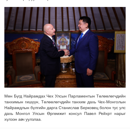
Мөн Бүгд Найрамдах Чех Улсын
Парламентын Төлөөлөгчдийн
танхимын гишүүн, Төлөөлөгчдийн танхим дахь Чех-Монголын
Найрамдлын бүлгийн дарга Станислав Берковец болон тус улс
дахь Монгол Улсын Өргөмжит консул Павел Рейхрт нарыг
хүлээн авч уулзлаа.